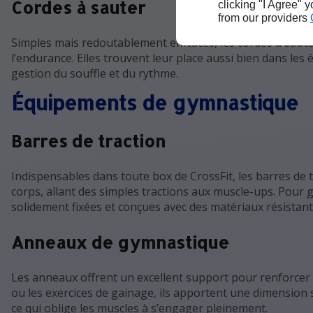
Cordes à sauter
clicking "I Agree" 
from our providers
Simples mais redoutablement efficaces, les cordes à sauter 
l’endurance. Elles trouvent leur place aussi bien dans les 
gestion du souffle et du rythme.
Équipements de gymnastique
Barres de traction
Indispensables dans toute box de CrossFit, les barres d
corps, allant des simples tractions aux muscle-ups. Pour gar
solidement fixées et conçues avec des matériaux résistant
Anneaux de gymnastique
Les anneaux offrent un excellent support pour renforcer le
ou les exercices de gainage, ils apportent une dimension s
ce qui oblige les muscles à s’engager pleinement.