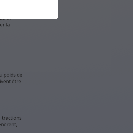
ité et
er la
u poids de
ivent être
 tractions
énèrent,