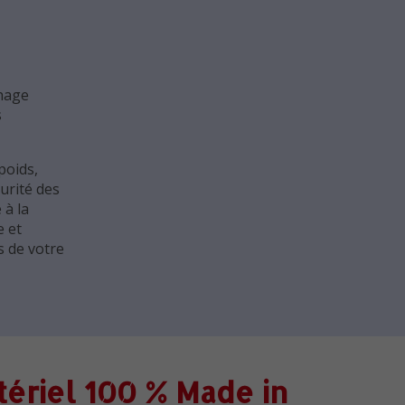
chage
s
poids,
urité des
 à la
 et
s de votre
ériel 100 % Made in