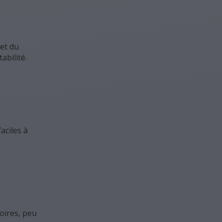
 et du
abilité.
aciles à
soires, peu