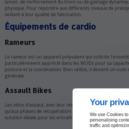
lancer, de renforcement du tronc ou de gainage dynamique,
physique. Pour répondre aux différents niveaux de pratiq
veillant à leur qualité de fabrication.
Équipements de cardio
Rameurs
Le rameur est un appareil polyvalent qui sollicite l’ensemb
particulièrement apprécié dans les WODs pour sa capacité à
posture et la coordination. Bien utilisé, il devient un out
générale.
Assault Bikes
Your priva
Les vélos d’assaut, avec leur résistance à air, offrent un
qu’aux phases de récupération active. Ils permettent de so
We use Cookies to
solution idéale pour les entraînements à haute intensité.
personalising conte
traffic and optimizi