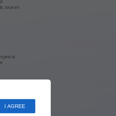
il
s, tout en
rçant la
ue
fractionné
uent une
I AGREE