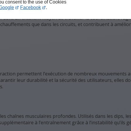
you consent to the use of Cookies
Google
Facebook
.
sont un excellent moyen de travailler la coordination, l’agil
échauffements que dans les circuits, et contribuent à amélior
e traction permettent l’exécution de nombreux mouvements a
antir leur durabilité et la sécurité des utilisateurs, elles do
s.
s chaînes musculaires profondes. Utilisés dans les dips, les
upplémentaire à l’entraînement grâce à l’instabilité qu’ils g