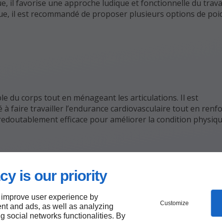
 il favorise une approche ludique et fonctionnelle du trava
ue, il est recommandé de proposer plusieurs options de poid
le du corps tout en ménageant les articulations. Il est
 faire travailler l’endurance cardiovasculaire tout en renfo
il redoutablement efficace pour améliorer la condition physiq
cy is our priority
e intensité modulable qui convient aussi bien aux séances de 
lliciter simultanément le haut et le bas du corps, et constit
 improve user experience by
Customize
nt and ads, as well as analyzing
ng social networks functionalities. By