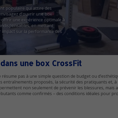
t populaire qui attire des
 envisagez d'ouvrir une box
r offrir une expérience optimale à
 indispensables, en mettant
eur impact sur la performance des
dans une box CrossFit
 résume pas à une simple question de budget ou d’esthétiqu
es entraînements proposés, la sécurité des pratiquants et, à 
permettent non seulement de prévenir les blessures, mais a
débutants comme confirmés – des conditions idéales pour pr