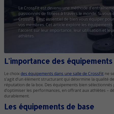
Le CrossFit est devenu une méthode d'entraînemen
passionnés de fitness à travers le monde. Si vous
CrossFit, il est essentiel de bien vous équiper pou
vos membres. Cet article explore les équipements
l'accent sur leur importance, leur utilisation et l
athlètes.
L'importance des équipements 
Le choix
des équipements dans une salle de CrossFit
ne se
s’agit d’un élément structurant qui détermine la qualité d
réputation de la box. Des équipements bien sélectionnés 
d’optimiser les performances, en offrant aux athlètes – 
durablement.
Les équipements de base