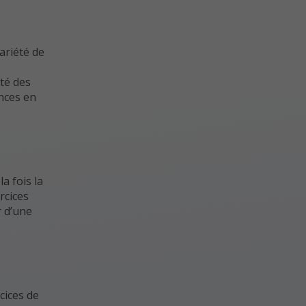
ariété de
ité des
ances en
a fois la
rcices
r d’une
cices de