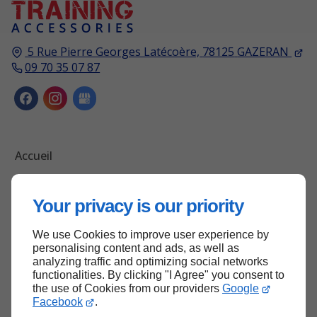
5 Rue Pierre Georges Latécoère,
78125
GAZERAN
09 70 35 07 87
Accueil
Contactez-nous
Mentions légales
Your privacy is our priority
Plan du site
We use Cookies to improve user experience by
personalising content and ads, as well as
analyzing traffic and optimizing social networks
functionalities. By clicking "I Agree" you consent to
Haut de page
the use of Cookies from our providers
Google
Facebook
.